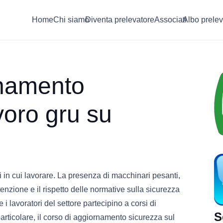
Home
Chi siamo
Diventa prelevatore
Associati
Albo prelev
rnamento
voro gru su
e
si in cui lavorare. La presenza di macchinari pesanti,
enzione e il rispetto delle normative sulla sicurezza
i lavoratori del settore partecipino a corsi di
S
rticolare, il corso di aggiornamento sicurezza sul